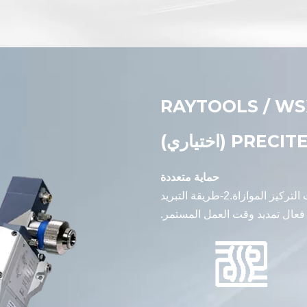
لقطع بالليزر RAYTOOLS / WSX /
PRECI (اختياري)
حماية متعددة
3 قطع من العدسات الواقية ، حماية فعالة للغاية لعدسات التركيز الموازاة.2-طريقة التبريد
فعال تمديد وقت العمل المستمر.