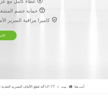

غطاء كامل مع عزل

حماية جسم المشغل

كاميرا مراقبة السرير الأ
الاس
أنت هنا:
بيت
»
LF-TT آلة قطع الألياف البصرية التغذية التلقائية ث