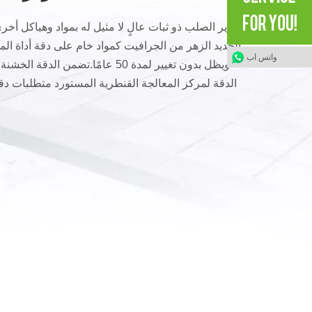
السرير الصلب ذو ثبات عالٍ لا مثيل له بمواد وهياكل أخ
الحديد الزهر من الجرافيت كمواد خام على دقة أداة الما
واتس اب
ويظل بدون تغيير لمدة 50 عامًا.تضمن الدق
الدقة لمركز المعالجة القنطرية المستورد متطلبات د