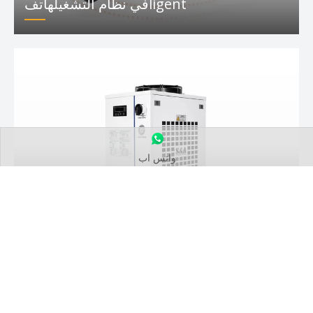
في نظام التشغيلهاتفligent
واتس اب
وحدة التبريد