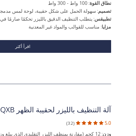
نطاق القوة
: 100 واط - 300 واط
تصميم
: سهولة الحمل على شكل حقيبة، لوحة لمس مدمج
تطبيقس
: يتطلب التنظيف الدقيق بالليزر تحكمًا صارمًا في
مزايا
: مناسب للقوالب والمواد غير المعدنية
اقرأ أكثر
آلة التنظيف بالليزر لحقيبة الظهر DT-QXB
5.0
(32)





وزن
: 12 كجم (مقارنة بمنظف الليزر التقليدي الذي يبلغ وزنه 260 كجم)