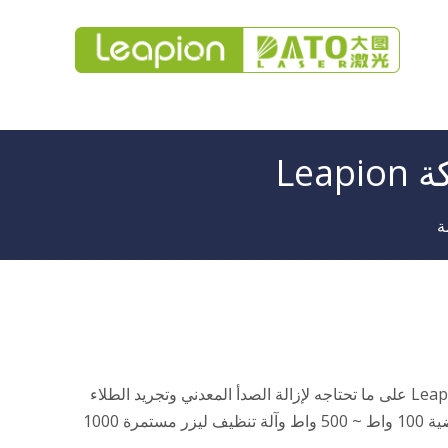
معرض 2023
Lea
ة
هل تبحث عن آلة تنظيف بالليزر اقتصادية، محمولة، أو محمولة؟تحتوي إزالة الصدأ بالليزر من Leapion على ما تحتاجه لإزالة الصدأ المعدني وتجريد الطلاء
والمزيد.أفضل منظف ليزر لدينا للمبتدئين والمحترفين على حد سواء، يوفر آلة تنظيف بالليزر النبضية 100 واط ~ 500 واط وآلة تنظيف ليزر مستمرة 1000