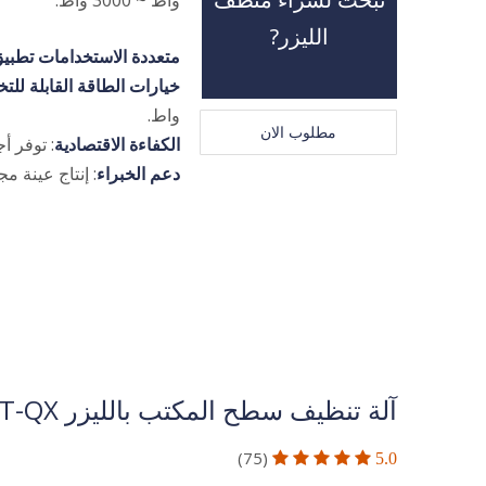
واط ~ 3000 واط.
الليزر
?
متعددة الاستخدامات تطبيق
خيارات الطاقة القابلة لل
واط.
مطلوب الان
الكفاءة الاقتصادية
: توفر أ
دعم الخبراء
: إنتاج عينة مج
آلة تنظيف سطح المكتب بالليزر DT-QX
(75)




5.0 