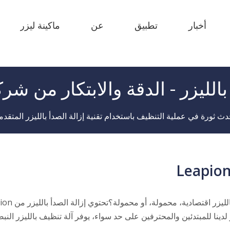
أخبار
تطبيق
عن
ماكينة ليزر
 FB أساسي 
 F-MI MINI 
 إنتاج FC-B الذي تغذي الملف 
 سرير واحد F-BS مغلق 
 الحجم الكبير F-GR 
 F-EA اقتصادية 
لليزر - الدقة والابتكار من شركة pion
دث ثورة في عملية التنظيف باستخدام تقنية إزالة الصدأ بالليزر المتقدم