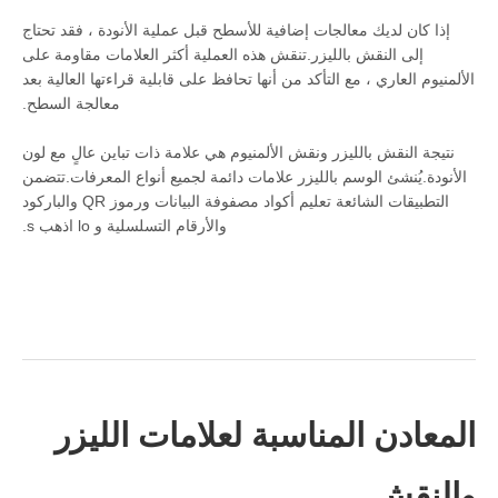
إذا كان لديك معالجات إضافية للأسطح قبل عملية الأنودة ، فقد تحتاج
إلى النقش بالليزر.تنقش هذه العملية أكثر العلامات مقاومة على
الألمنيوم العاري ، مع التأكد من أنها تحافظ على قابلية قراءتها العالية بعد
معالجة السطح.
نتيجة النقش بالليزر ونقش الألمنيوم هي علامة ذات تباين عالٍ مع لون
الأنودة.يُنشئ الوسم بالليزر علامات دائمة لجميع أنواع المعرفات.تتضمن
التطبيقات الشائعة تعليم أكواد مصفوفة البيانات ورموز QR والباركود
والأرقام التسلسلية و lo اذهب s.
المعادن المناسبة لعلامات الليزر
والنقش