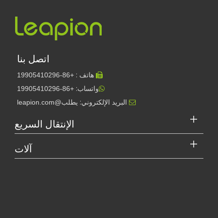
اتصل بنا
هاتف :
19905410296
+86-

واتساب:
+86-19905410296

البريد الإلكتروني:
يطلب@leapion.com

الإنتقال السريع
آلات