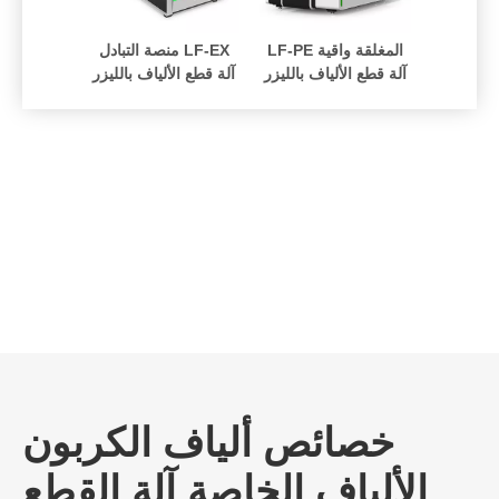
وأنبوب LF-ST
LF-PE المغلقة واقية
منصة التبادل LF-EX
م المزدوج
آلة قطع الألياف بالليزر
آلة قطع الألياف بالليزر
المسطحة
اف بالليزر
آلة قطع
خصائص ألياف الكربون
الألياف الخاصة آلة القطع