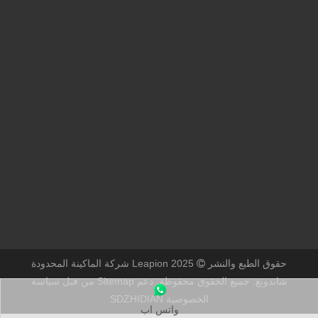
حقوق الطبع والنشر
2025 Leapion شركة الماكينة المحدودة

شاندونغ. جميع الحقوق محفوظة.
دعم
Sitemap من قبل
سياسة
الخصوصية
SDZHIDIAN
واتس اب