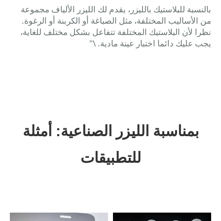
بالنسبة للبلاستيك بالليزر، يقدم لك الليزر الألياف مجموعة
من الأساليب المختلفة، مثل الصباغة أو الكربنة أو الرغوة.
نظرا لأن البلاستيك المختلفة تتفاعل بشكل مختلف للغاية،
يجب عليك دائما اختبار عينة مادية. \"

غلايات كهربائية

المعدات

أدوات قياس سكين وغيرها
الصناعات

الالكترونيات الصغيرة الطبية
بمناسبة الليزر الصناعية: أمثلة
علامات العلامات + البنود الترويجية
للتطبيقات