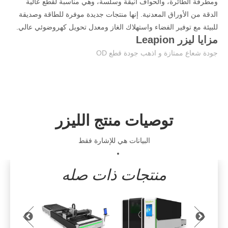
ومطرفة الطائرة، والحواف أنيقة وسلسة، وهي مناسبة لقطع عالية
الدقة من الأوراق المعدنية. إنها منتجات جديدة موفرة للطاقة وصديقة
للبيئة مع توفير الفضاء واستهلاك الغاز ومعدل تحويل كهروضوئي عالي.
مزايا ليزر Leapion
جودة شعاع ممتازة و اذهب جودة قطع OD
سرعة القطع السريعة وكفاءة الإنتاج العالية
لا لدغ في القطع، عالية الدقة
التركيز التلقائي، سهل التشغيل والصيانة
تكلفة منخفضة جدا من الاستخدام، فعالة من حيث التكلفة
توصيات منتج الليزر
تصميم مغلق، آمنة والتلوث الحرة
سرعة القطع السريعة وكفاءة الإنتاج العالية
البيانات هي للإشارة فقط
وظيفة آلة القطع بالليزر CO2
وظيفة آلة وسم الليزر الألياف
منتجات ذات صله