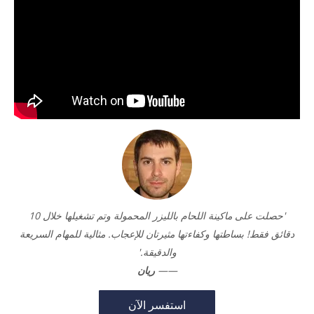
'حصلت على ماكينة اللحام بالليزر المحمولة وتم تشغيلها خلال 10
دقائق فقط! بساطتها وكفاءتها مثيرتان للإعجاب. مثالية للمهام السريعة
والدقيقة.'
——
ريان
استفسر الآن