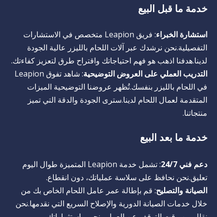
خدمة ما قبل البيع
استشارة الخبراء
: فريق Leapion متخصص في الاستشارات
التفصيلية.نحن نرشدك عبر آلات اللحام بالليزر عالية الجودة
لدينا.هدفنا اذهب هو فهم احتياجاتك واقتراح طرق لتعزيز كفاءتك.
التدريب العملي على العروض التوضيحية
: شاهد تفوق Leapion
في اللحام بالليزر بنفسك.تُظهر عروضنا التوضيحية الميزات
المتقدمة لعمال اللحام لدينا.سترى الجودة والدقة التي تميز
منتجاتنا.
خدمة ما بعد البيع
دعم فني 24/7
: تشمل خدمة Leapion المتميزة طوال اليوم
تعليق.نحن نحافظ على سلاسة عملياتك، دون انقطاع.
الصيانة والتصليح
: قم بإطالة عمر عامل اللحام الخاص بك من
خلال خدمات الصيانة الدورية والإصلاح السريع التي نقدمها.نحن
نقلل من وقت التوقف عن العمل ونحمي استثماراتك.