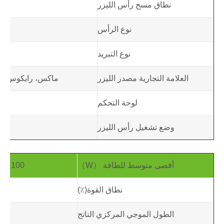
نطاق مسح رأس الليزر
80 × 180
نوع الرأس
خفي
نوع التبريد
العلامة التجارية مصدر الليزر
ماكس، رايكوس، إيب
لوحة التحكم
وضع تشغيل رأس الليزر
أقصى متوسط ​​للطاقة （W）
100 ، 200 ، 300 ، 500 ، 1000
نطاق القوة(٪)
الطول الموجي المركزي الناتج