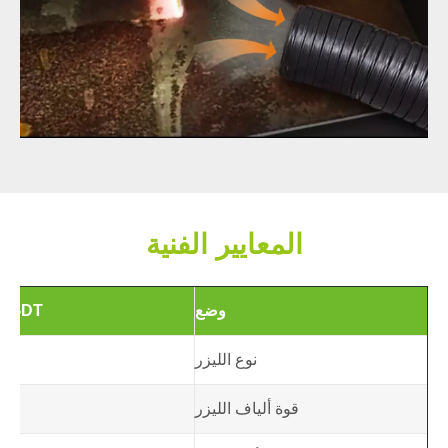
المعايير الفنية
وضع
DT- آلة التنظيف بالليزر QXS
نوع الليزر
قوة ألياف الليزر