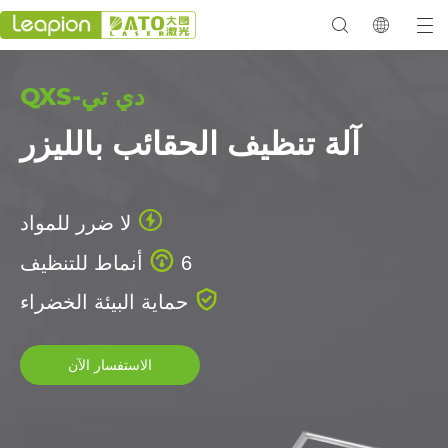
دي تي-QXS
معرض 2023
آلة تنظيف الحقائب بالليزر

لا ضرر للمواد

6 أنماط للتنظيف

حماية البيئة الخضراء
الاستفسار الآن