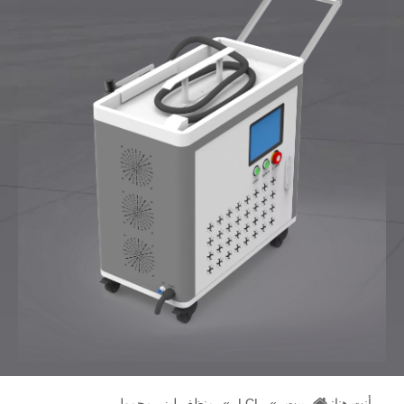
أنت هنا:
بيت
»
LCL
»
منظف ​​ليزر محمول