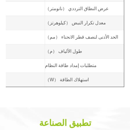
عرض النطاق الترددي （نانومتر）
معدل تكرار النبض （كيلوهرتز）
الحد الأدنى لنصف قطر الانحناء （مم）
طول الألياف （م）
متطلبات إمداد طاقة النظام
220 فول
استهلاك الطاقة （W）
تطبيق الصناعة