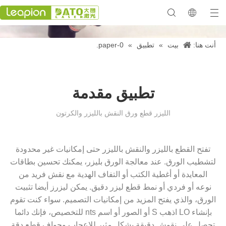
أنت هنا:
بيت
»
تطبيق
»
0-paper.
معرض 2023
تطبيق مقدمة
الليزر قطع ورق النقش بالليزر والكرتون
تفتح القطع بالليزر والنقش بالليزر حتى إمكانيات غير محدودة
لتشطيب الورق. عند معالجة الورق بليزر، يمكنك تحسين بطاقات
المعايدة أو أغطية الكتب أو التفاف الهدية مع نقش فريد من
نوعه أو فردي أو نمط قطع ليزر دقيق. يمكن ليزرز أيضا تثبيت
الورق، والذي يفتح المزيد من إمكانيات التصميم. سواء كنت تقوم
بإنشاء LO اذهب S أو الصور أو اسم nts للتخصيص، فإنك دائما
تحصل على نقوش دقيقة بشكل مثير للإعجاب وحواف قطع دقة