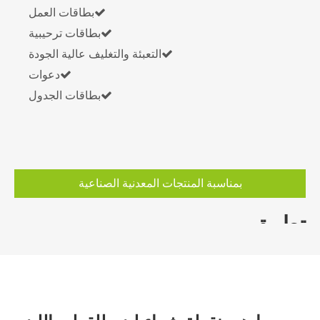

بطاقات العمل

بطاقات ترحيبية

التعبئة والتغليف عالية الجودة

دعوات

بطاقات الجدول
بمناسبة المنتجات المعدنية الصناعية
تطبيق