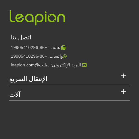
اتصل بنا
هاتف :
19905410296
+86-

واتساب:
+86-19905410296

البريد الإلكتروني:
يطلب@leapion.com

الإنتقال السريع
آلات