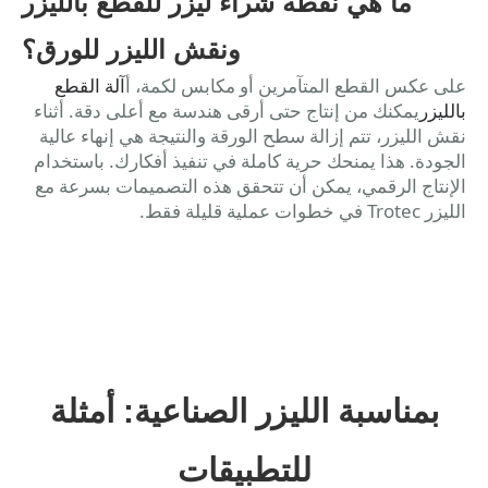
ما هي نقطة شراء ليزر للقطع بالليزر
ونقش الليزر للورق؟
على عكس القطع المتآمرين أو مكابس لكمة، أ
آلة القطع
بالليزر
يمكنك من إنتاج حتى أرقى هندسة مع أعلى دقة. أثناء
نقش الليزر، تتم إزالة سطح الورقة والنتيجة هي إنهاء عالية
الجودة. هذا يمنحك حرية كاملة في تنفيذ أفكارك. باستخدام
الإنتاج الرقمي، يمكن أن تتحقق هذه التصميمات بسرعة مع
الليزر Trotec في خطوات عملية قليلة فقط.
بمناسبة الليزر الصناعية: أمثلة

الفنون والحرف اليدوية

ديكورات
للتطبيقات

تشطيب الورق