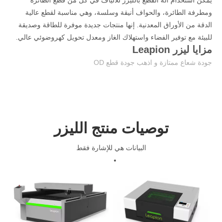
يمكن استخدام آلة القطع بالليزر للألياف في كل من قطع الطائرة
ومطرفة الطائرة، والحواف أنيقة وسلسة، وهي مناسبة لقطع عالية
الدقة من الأوراق المعدنية. إنها منتجات جديدة موفرة للطاقة وصديقة
للبيئة مع توفير الفضاء واستهلاك الغاز ومعدل تحويل كهروضوئي عالي.
مزايا ليزر Leapion
جودة شعاع ممتازة و اذهب جودة قطع OD
سرعة القطع السريعة وكفاءة الإنتاج العالية
لا لدغ في القطع، عالية الدقة
التركيز التلقائي، سهل التشغيل والصيانة
تكلفة منخفضة جدا من الاستخدام، فعالة من حيث التكلفة
توصيات منتج الليزر
تصميم مغلق، آمنة والتلوث الحرة
سرعة القطع السريعة وكفاءة الإنتاج العالية
البيانات هي للإشارة فقط
وظيفة آلة القطع بالليزر CO2
وظيفة آلة وسم الليزر الألياف