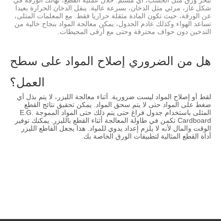
تبخر ورق مثل الخشب، أي مشتم. خلال عملية القطع، تهالك الورقة في
شكل غاز، مرئي مثل الدخان، بسرعة عالية. ينقل الدخان الحرارة بعيدا
عن الورقة، حيث تكون المادة مثقلة حراريا فقط. مع المعلمات المثلى،
تساعد الهواء وكذلك عادم الجدول، يمكن معالجة المواد بنجاح خالية من
التدخين دون حواف محترقة وحتى مع أرقى المحيطات.
هل من الضروري إصلاح المواد على سطح
العمل؟
لقط أو إصلاح المواد ليست ضرورية. أثناء معالجة الليزر، لا يتم بذل أي
ضغط على المواد حتى لا يتم سحق المواد. يمكن تحقيق نتائج القطع
المثلى باستخدام جدول فراغ حتى يتم ذلك حتى المواد المموجة E.G.
Cardboard تكمن في طاولة المعالجة أثناء القطع بالليزر. يمكنك توفير
الوقت والمال لأنه لا يلزم إعداد يدوي للمواد. هذا يجعل القاطع الليزر
أداة القطع المثالية لتطبيقات الورق الخاصة بك.