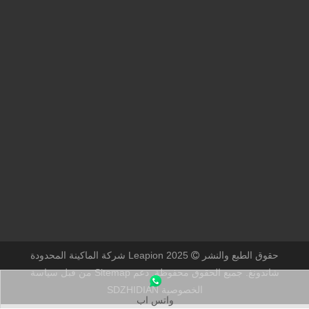
حقوق الطبع والنشر
2025 Leapion شركة الماكينة المحدودة

شاندونغ. جميع الحقوق محفوظة.
دعم
Sitemap من قبل
سياسة
الخصوصية
SDZHIDIAN
واتس اب