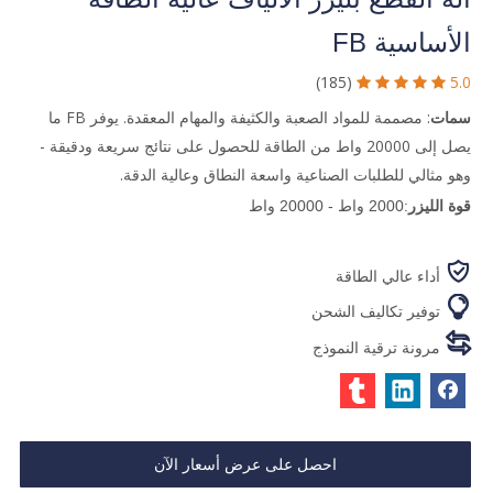
الأساسية FB
(185)
5.0





سمات
: مصممة للمواد الصعبة والكثيفة والمهام المعقدة. يوفر FB ما
يصل إلى 20000 واط من الطاقة للحصول على نتائج سريعة ودقيقة -
وهو مثالي للطلبات الصناعية واسعة النطاق وعالية الدقة.
قوة الليزر
:2000 واط - 20000 واط

أداء عالي الطاقة

توفير تكاليف الشحن

مرونة ترقية النموذج
احصل على عرض أسعار الآن