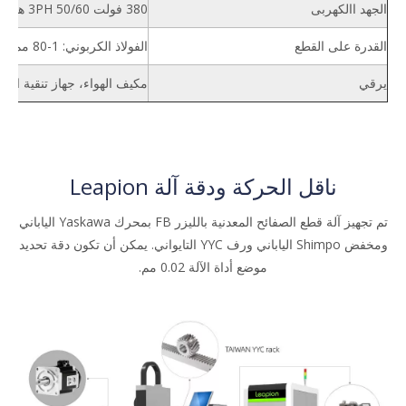
الجهد االكهربى
380 فولت 3PH 50/60 هرتز
القدرة على القطع
الفولاذ الكربوني: 1-80 مم، ستانلس ستيل: 1-70 مم، الألومنيوم: 1-60 مم، النحاس: 1-20 مم
يرقي
مكيف الهواء، جهاز تنقية الد
ناقل الحركة ودقة آلة Leapion
تم تجهيز آلة قطع الصفائح المعدنية بالليزر FB بمحرك Yaskawa الياباني
ومخفض Shimpo الياباني ورف YYC التايواني. يمكن أن تكون دقة تحديد
موضع أداة الآلة 0.02 مم.