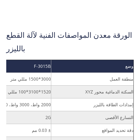
الورقة معدن المواصفات الفنية لآلة القطع
بالليزر
وضع
F-3015B
منطقة العمل
3000*1500 مللي متر
السكتة الدماغية محور XYZ
1520*3100*100 مللي متر
إمدادات الطاقة بالليزر
2000 واط، 3000 واط، 6000 واط، 12000 واط، 20000 واط
التسارع الأقصى
2G
دقة تحديد المواقع
± 0.03 مم