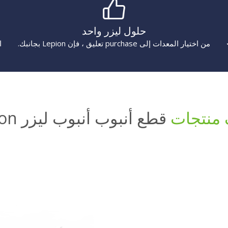
حلول ليزر واحد
من اختيار المعدات إلى purchase تعليق ، فإن Lepion بجانبك.
ا
منتجات
قطع أنبوب أنبوب ليزر Lepion