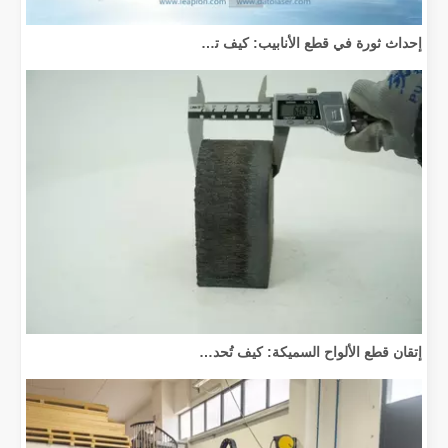
إحداث ثورة في قطع الأنابيب: كيف تقوم آلات قطع الأنابيب بالليزر بتحويل عملية التصنيع
إتقان قطع الألواح السميكة: كيف تُحدث آلات القطع بليزر الألياف ثورة في التصنيع