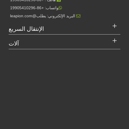
واتساب:
+86-19905410296

البريد الإلكتروني:
يطلب@leapion.com

الإنتقال السريع
هل جهاز اللحام بالليزر باهظ الثمن؟ كيفية شراء واحدة فعالة من حيث التكلفة؟
في التصنيع والهندسة الحديثة، تعتبر الدقة والكفاءة ذات أهمية قصوى. يبرز ج
آلات
لقد سافر شركاؤنا الدوليون آلاف الأميال لزيارة مصنعنا ومشاهدة سحر تكنولوجيا القطع بالليزر!