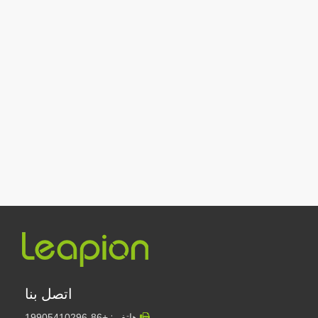
كم سعر آلة القطع بالليزر？ كيفية اختيار الأفضل？
تعتبر آلات القطع بالليزر أداة حاسمة في التصنيع الحديث. سواء كنت صاحب عم
اتصل بنا
هاتف :
19905410296
+86-
