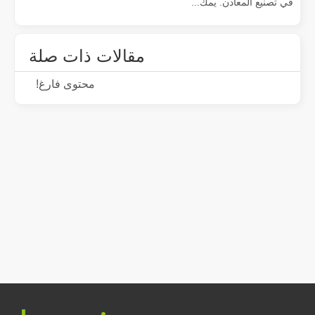
في تصنيع المعادن. يمك...
مقالات ذات صلة
محتوى فارغ!
كم سعر آلة القطع بالليزر？ كيفية اختيار الأفضل？
تعتبر آلات القطع بالليزر أداة حاسمة في التصنيع الحديث. سواء كنت صاحب عم