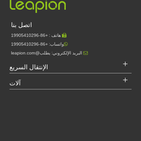
اتصل بنا
هاتف :
19905410296
+86-

واتساب:
+86-19905410296

البريد الإلكتروني:
يطلب@leapion.com

هل جهاز اللحام بالليزر باهظ الثمن؟ كيفية شراء واحدة فعالة من حيث التكلفة؟
في التصنيع والهندسة الحديثة، تعتبر الدقة والكفاءة ذات أهمية قصوى. يبرز ج
الإنتقال السريع
آلات