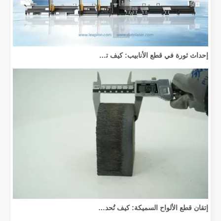
إحداث ثورة في قطع الأنابيب: كيف تقوم آلات قطع الأنابيب بالليزر بتحويل عملية التصنيع
إتقان قطع الألواح السميكة: كيف تُحدث آلات القطع بليزر الألياف ثورة في التصنيع