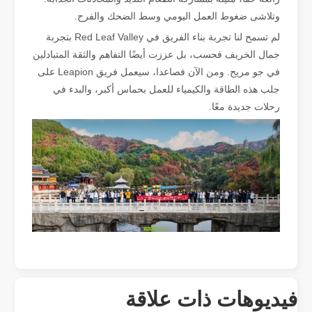
وتلاشى ضغوط العمل اليومي وسط الضحك والفرح.
لم تسمح لنا تجربة بناء الفريق في Red Leaf Valley بتجربة
جمال الخريف فحسب، بل عززت أيضًا التفاهم والثقة المتبادلين
ما هو قطع الأنبوب بالليزر？
في جو مريح. ومن الآن فصاعدا، سيعمل فريق Leapion على
يعد قطع الأنابيب بالليزر تقنية أساسية في الصناعة التحويلية سريعة التطور
جلب هذه الطاقة والكيمياء للعمل بحماس أكبر، والبدء في
رحلات جديدة معًا.
كيفية اختيار شريك العمل الخاص بك: آلة القطع بالليزر
فيديوهات ذات علاقة
إن قطع المعادن بالليزر هي طريقة دقيقة تستخدم على نطاق واسع في تصنيع المعا