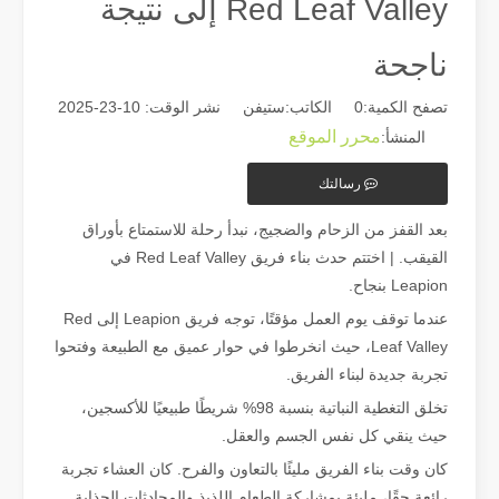
Red Leaf Valley إلى نتيجة
ناجحة
تصفح الكمية:
0
الكاتب:ستيفن نشر الوقت: 10-23-2025
محرر الموقع
المنشأ:
رسالتك
دليل 2026: كيف تُحدث آلات قطع أنابيب الألياف بالليزر ثورة في تصنيع الأنابيب
بعد القفز من الزحام والضجيج، نبدأ رحلة للاستمتاع بأوراق
دليل 2026: كيف تُحدث آلات قطع أنابيب الألياف بالليزر ثورة في تصنيع الأنابيب في عالم تصنيع المعادن سريع التطور، لم تعد الكفاءة والدقة مجرد 'مزايا تنافسية' - بل أصبحت متطلبات البقاء. إذا كانت ورشتك لا تزال تعتمد على النشر التقليدي،
القيقب. | اختتم حدث بناء فريق Red Leaf Valley في
Leapion بنجاح.
عندما توقف يوم العمل مؤقتًا، توجه فريق Leapion إلى Red
Leaf Valley، حيث انخرطوا في حوار عميق مع الطبيعة وفتحوا
تجربة جديدة لبناء الفريق.
تخلق التغطية النباتية بنسبة 98% شريطًا طبيعيًا للأكسجين،
حيث ينقي كل نفس الجسم والعقل.
كان وقت بناء الفريق مليئًا بالتعاون والفرح. كان العشاء تجربة
رائعة حقًا، مليئة بمشاركة الطعام اللذيذ والمحادثات الجذابة.