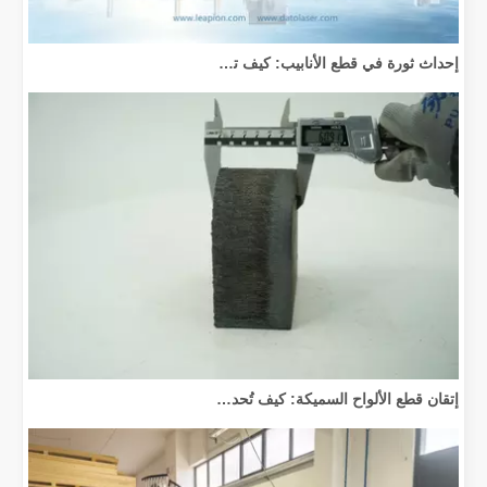
إحداث ثورة في قطع الأنابيب: كيف تقوم آلات قطع الأنابيب بالليزر بتحويل عملية التصنيع
إتقان قطع الألواح السميكة: كيف تُحدث آلات القطع بليزر الألياف ثورة في التصنيع