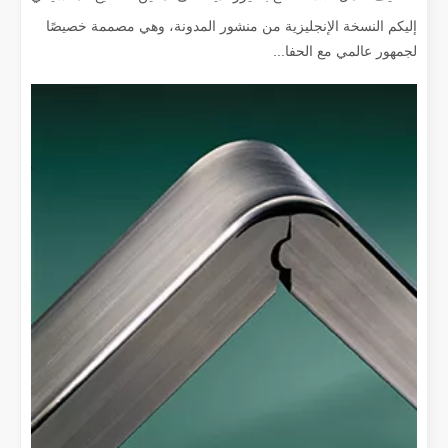
إليكم النسخة الإنجليزية من منشور المدونة، وهي مصممة خصيصًا
لجمهور عالمي مع الحفا...
كم سعر آلة القطع بالليزر？ كيفية اختيار الأفضل？
تعتبر آلات القطع بالليزر أداة حاسمة في التصنيع الحديث. سواء كنت صاحب عم