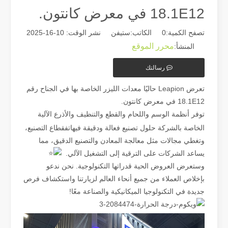
18.1E12 في معرض كانتون.
تصفح الكمية:
0
الكاتب:ستيفن نشر الوقت: 10-16-2025
محرر الموقع
المنشأ:
رسالتك
دليل 2026: كيف تُحدث آلات قطع أنابيب الألياف بالليزر ثورة في تصنيع الأنابيب
دليل 2026: كيف تُحدث آلات قطع أنابيب الألياف بالليزر ثورة في تصنيع الأنابيب في عالم تصنيع المعادن سريع التطور، لم تعد الكفاءة والدقة مجرد 'مزايا تنافسية' - بل أصبحت متطلبات البقاء. إذا كانت ورشتك لا تزال تعتمد على النشر التقليدي،
تعرض Leapion حاليًا معدات الليزر الخاصة بها في الجناح رقم
18.1E12 في معرض كانتون.
توفر أنظمة الوسم واللحام والقطع والتنظيف والأذرع الآلية
الخاصة بالشركة
حلول تصنيع فعالة ودقيقة فيهاتفقطاع التصنيع،
وتغطي مجالات مثل معالجة المعادن والتصنيع الدقيق، مما
يساعد الشركات على الترقية إلى التشغيل الآلي.
وستعرض العروض الحية قدراتها التكنولوجية. نحن ندعو
بإخلاص العملاء من جميع أنحاء العالم لزيارتنا واستكشاف فرص
جديدة في التكنولوجيا الميكانيكية والصناعة معًا!