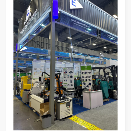
ما هو قطع الأنبوب بالليزر？
يعد قطع الأنابيب بالليزر تقنية أساسية في الصناعة التحويلية سريعة التطور
كيفية اختيار شريك العمل الخاص بك: آلة القطع بالليزر
إن قطع المعادن بالليزر هي طريقة دقيقة تستخدم على نطاق واسع في تصنيع المعا