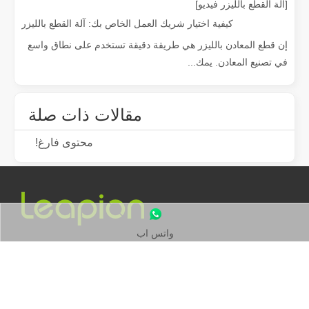
[آلة القطع بالليزر فيديو]
لقد سافر شركاؤنا الدوليون آلاف الأميال لزيارة مصنعنا ومشاهدة سحر تكنولوجيا القطع بالليزر!
كيفية اختيار شريك العمل الخاص بك: آلة القطع بالليزر
لقد سافر شركاؤنا الدوليون آلاف الأميال لزيارة مصنعنا ومشاهدة سحر تكنولوجيا القطع 
إن قطع المعادن بالليزر هي طريقة دقيقة تستخدم على نطاق واسع
في تصنيع المعادن. يمك...
مقالات ذات صلة
محتوى فارغ!
لقد وصل بناء فريق Leapion Red Leaf Valley إلى نتيجة ناجحة
بعد القفز من الزحام والضجيج، نبدأ رحلة للاستمتاع بأوراق القيقب. | اختتم حدث بناء فريق Red Leaf Valley في Leapion بنجاح. عندما توقف يوم العمل مؤقتًا، توجه فريق Leapion إلى Red Leaf Valley، حيث انخ
واتس اب
اتصل بنا
هاتف :
19905410296
+86-

واتساب:
+86-19905410296
