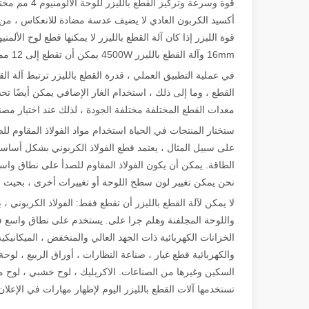
قوة وسرعة وت
أكسيد الكربون العادي لا يضيف عدسة مضادة للانعكاس ، من 
16mm وآلة القطع بالليزر 4500W يمكن أن تقطع إلى 12 مم.
في عملية التطبيق العملي ، قدرة القطع بالليزر ترتبط آلة الق
القطع ، وما إلى ذلك ، استخدام الغاز الإضافي يمكن أيضًا 
معدات القطع المختلفة مختلفة الجودة ، لذلك عند اختيار مصنع
ستختار المنتجات في الحياة استخدام مواد الفولاذ المقاوم للصد
على سبيل المثال ، يعتمد قطع الفولاذ الكربوني بشكل أسا
الطاقة. يمكن أن يكون الفولاذ المقاوم للصدأ على نطاق وا
نحن يمكن تغيير لون سطح اللوحة أو تغييرات أخرى ، بحيث ل
لا يمكن لآلة القطع بالليزر أن تقطع فقط: الفولاذ الكربوني ، ب
واللوحة المجلفنة وهلم جرا على. يستخدم على نطاق واسع في معا
الخزانات الكهربائية ذات الجهد العالي والمنخفض ، الميكانيك
والكهربائية قطع غيار ، صناعة النظارات ، أوراق الربيع ، لوحة 
تستخدمها آلات القطع بالليزر اليوم لإظهار مهارات في الإعلان