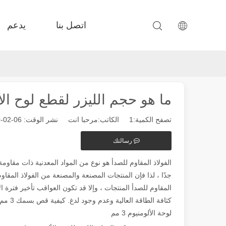
اتصل بنا
يدعم
 F-PL القطع الصلب 
 Fe-ea propexatile Exchange 
 دقة Fe-BS المرفقة 
 FC-BS إنتاج الملف 
ما هو حجم الليزر لقطع لوح الألمني
تصفح الكمية:
1
الكاتب:مرحبا انت نشر الوقت: 06-02-2020 المنشأ:
رسالتك
الفولاذ المقاوم للصدأ هو نوع من المواد المعدنية ذات مقاومة 
جدًا ، لذا فإن المنتجات المصنعة والمصنعة من الفولاذ المق
المقاوم للصدأ المنتجات ، وإلا قد تكون العواقب تأخير فترة ا
لوحة الألومنيوم 3 مم