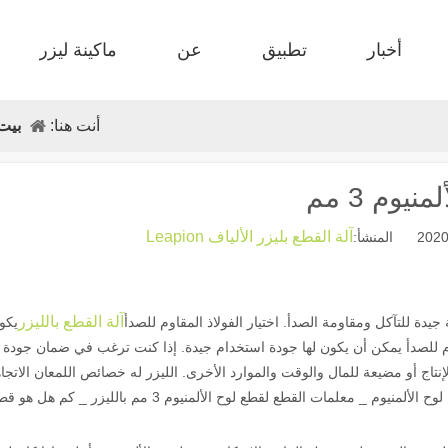
أخبار
تطبيق
عن
ماكينة ليزر
 FB أساسي 
 F-MI MINI 
 إنتاج FC-B الذي تغذي الملف 
 سرير واحد F-BS مغلق 
 الحجم الكبير F-GR 
 F-EA اقتصادية 
أنت هنا:
بيت
وم 3 مم
ال
آلة القطع بليزر الألياف Leapion
آلة القطع بالليزر
جيدة للتآكل ومقاومة الصدأ. اختيار الفولاذ المقاوم للصدأ
يكو
اوم للصدأ يمكن أن يكون لها جودة استخدام جيدة. إذا كنت ترغب في ضمان جودة ا
لإنتاج أو مضيعة للمال والوقت والموارد الأخرى. الليزر له خصائص اللمعان الاتجا
كثافة الطاقة العالية وعدم وجود لدغ. كيفية قص بسمك 3 مم لوح الألمنيوم _ معلمات القطع لقطع لوح الألمنيوم 3 مم