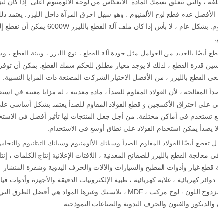
ركيز القطع بالليزر للوحة الألومنيوم 4 مم مختلفة ، والتي تتعلق بسمك المادة. الانعكاس من لوحة الألومنيوم أعلى. إذا كان
الأفضل عدم قطع لوح الألمنيوم ، وهو سهل احرق المرآة داخل الليزر. يعتمد ذ
قوة الليزر إذا كان آلة القطع بالليزر لا يمكنها قطع لوح الألمنيوم. بشكل عام ، لا بأس إذا كان ملف آلة القطع بالليزر 6000W 
طع أيضًا بالعديد من العوامل مثل جودة آلة القطع ، نوع الليزر ، وبيئة القطع ، 
تحسين قدرة القطع ، لذلك لا يوجد معيار مطلق للحكم سمك القطع. يمكن أن توفر
ي القطع بالليزر ، من الأفضل الاختيار الشركات المصنعة ذات المزايا النسبية.
أ المعالجة ، لأن الفولاذ المقاوم للصدأ ، مادة معدنية ، له مزايا معينة في استع
سي على احتراق الأكسجين و قطع الفولاذ المقاوم للصدأ يعتمد بشكل أساسي عل
سع تستخدم في أماكن مختلفة. من أجل جعل المنتجات لها تأثير أفضل في الاستخ
ا يصدأ يمكن استخدام الفولاذ على نطاق أوسع في الاستخدام.
ل تقطع أيضًا الفولاذ المقاوم للصدأ وسبائك الألومنيوم وسبائك التيتانيوم والنحا
لجة القطع بالليزر للصفائح المعدنية ، اللافتات الإعلانية إنتاج الكلمات ، إنتا
ية قطع غيار وأدوات المطبخ والسيارات والآلات والحرف اليدوية وشفرة المنشار
دوائر كهربائية ، غلاية كهربائية ، طبية الإلكترونيات الدقيقة والأجهزة وأدوات قي
السكين وغيرها من الصناعات. الاكريليك ، لوح خشبي ، لوح مزدوج اللون ، لوح مركب ، MDF ، بلاستيك وغيرها المواد هي أفضل الطرق الت
 والديكور والفنون والحرف اليدوية والصناعات النموذجية.