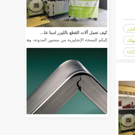
ليزر
كيف تعمل آلات القطع بالليزر لدينا على تمكين التصنيع المكسيكي
إليكم النسخة الإنجليزية من منشور المدونة، وهي مصممة خصيصًا 
هلك
دليل 2026: كيف تُحدث آلات قطع أنابيب الألياف بالليزر ثورة في تصنيع الأنابيب