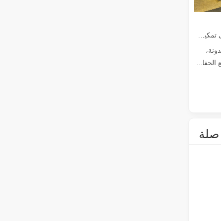
دليل 2026: كيف تُحدث آلات قطع أنابيب الألياف بالليزر ثورة في تصنيع الأنابيب في عالم تصنيع المعادن سريع التطور، لم تعد الكفاءة والدقة مجرد 'مزايا تنافسية' - بل أصبحت متطلبات البقاء. إذا كانت ورشتك لا تزال تعتمد على النشر التقليدي،
كيف تعمل آلات القطع بالليزر لدينا على تمكين التصنيع المكسيكي
دونة،
لحفا...
ما هو قطع الأنبوب بالليزر？
يعد قطع الأنابيب بالليزر تقنية أساسية في الصناعة التحويلية س
صلة