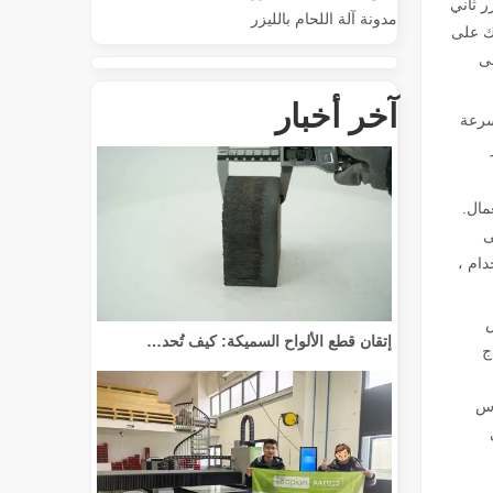
 ليزر ثاني
مدونة آلة اللحام بالليزر
لك على
يمكن أن تقطع إلى
إحداث ثورة في قطع الأنابيب: كيف تقوم آلات قطع الأنابيب بالليزر بتحويل عملية التصنيع
آخر أخبار
وسرعة
مال.
ى
دام ،
س
إتقان قطع الألواح السميكة: كيف تُحدث آلات القطع بليزر الألياف ثورة في التصنيع
ج
اس
ي