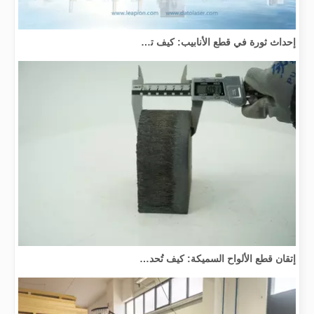
إحداث ثورة في قطع الأنابيب: كيف تقوم آلات قطع الأنابيب بالليزر بتحويل عملية التصنيع
إتقان قطع الألواح السميكة: كيف تُحدث آلات القطع بليزر الألياف ثورة في التصنيع