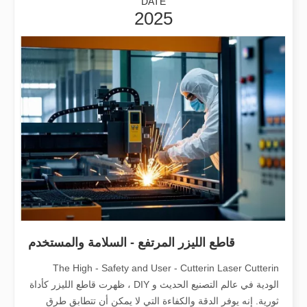
DATE
2025
نرحب بحرارة السيد بيتر ميسيسي ، رئيس وزراء المجر السابق ، ووفده إلى داتو ليزر!
نرحب بحرارة السيد بيتر ميسيسي ، رئيس وزراء المجر السابق ، ووفده إلى داتو ليزر! أثناء البورصة ، قام Datu Laser بالتفصيل إنجازات الشركة في مجال R&D للتكنولوجيا بالليزر ، 
قاطع الليزر المرتفع - السلامة والمستخدم
The High - Safety and User - Cutterin Laser Cutterin
الودية في عالم التصنيع الحديث و DIY ، ظهرت قاطع الليزر كأداة
ثورية. إنه يوفر الدقة والكفاءة التي لا يمكن أن تتطابق طرق