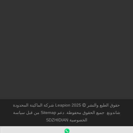
تنوع تطبيق والميزات المتميزة لآلات علامة الليزر في التصنيع الحديث والم
آلة القطع متعددة الاستخدامات: استخدام بسيط وعريض تطبيق s
آلة القطع متعددة الاستخدامات: الاستخدام البسيط و تطبيق Sin
The World of DIY Projects ، الصفحة الرئيسية ، والتصنيع
الصناعي ، آلة القطع هي أداة لا غنى عنها. إن بساطة الاستخدام
ومجموعة واسعة من التطبيقات تجعلها مفضلة بين المهنيين
إحداث ثورة في قطع الأنابيب: كيف تقوم آلات قطع الأنابيب بالليزر بتحويل عملية التصنيع
والهواة على حد سواء
اقرأ المزيد
»
104
...
4
3
2
1
مجموع104الصفحات إلى
الصفحات
حدد