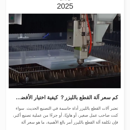
2025
دليل 2026: كيف تُحدث آلات قطع أنابيب الألياف بالليزر ثورة في تصنيع الأنابيب
دليل 2026: كيف تُحدث آلات قطع أنابيب الألياف بالليزر ثورة في تصنيع الأنابيب في عالم تصنيع المعادن سريع التطور، لم تعد الكفاءة والدقة مجرد 'مزايا تنافسية' - بل أصبحت متطلبات البقاء. إذا كانت ورشتك لا تزال تعتمد على النشر التقليدي،
كم سعر آلة القطع بالليزر？ كيفية اختيار الأفضل？
تعتبر آلات القطع بالليزر أداة حاسمة في التصنيع الحديث. سواء
كنت صاحب عمل صغير، أو هاويًا، أو جزءًا من عملية تصنيع أكبر،
فإن تكلفة آلة القطع بالليزر أمر بالغ الأهمية، ما هو سعر آلة
القطع بالليزر？ تهدف هذه المدونة إلى تفصيل العوامل التي تؤثر