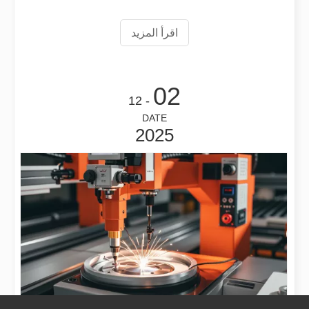
القطع التقليدية. لكن واحدة من أبرز الميزات لليزر
اقرأ المزيد
معرض سري لانكا يتصاعد بالنشاط
في اليوم الأول من المعرض ، تجاوز تدفق زوار المدخل التوقعات. بعد وقت قصير من الساعة 9:00 صباحًا ، كان كشكنا مزدحمًا بالفعل بالزوار ، بما في ذلك مالكي مصانع الأجهزة المحلية ، ورجال الأعمال المشاركين في إنتاج الحرف ا
02
- 12
DATE
2025
شرح مخاطر اللحام: كيف يقلل اللحام بالليزر المخاطر
يعد اللحام عملية أساسية في العديد من الصناعات ، ولكنه يأتي مع مخاطر ك