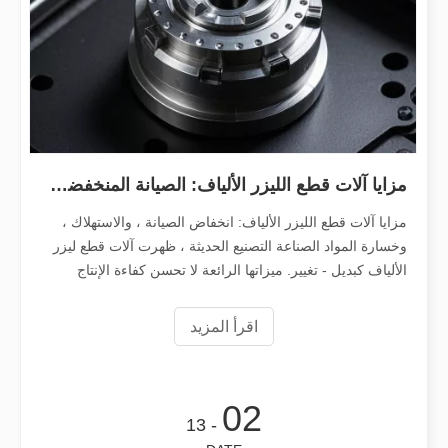
مزايا آلات قطع الليزر الألياف: الصيانة المنخفضة ، والاستهلاك ، وفقدان المواد
تعرض Leapion حاليًا معدات الليزر الخاصة بها في الجناح 18.1E12 في معرض كانتون.
مزايا آلات قطع الليزر الألياف: انخفاض الصيانة ، والاستهلاك ،
تعرض Leapion حاليًا معدات الليزر الخاصة بها في الجناح رقم 18.1E12 في معرض كانتون. توفر أنظمة الوسم واللحام والقطع والتنظيف والأذرع الآلية الخاصة بالشركة حلول تصنيع فعالة ودقيقة فيهاتف لصناعة التصنيع، وتغطي مجالات مثل معالجة المعادن
وخسارة المواد الصناعة التصنيع الحديثة ، ظهرت آلات قطع ليزر
الألياف كبديل - تغيير. ميزاتها الرائعة لا تحسن كفاءة الإنتاج
فحسب ، بل تقلل بشكل كبير من التكاليف في
اقرأ المزيد
02
- 13