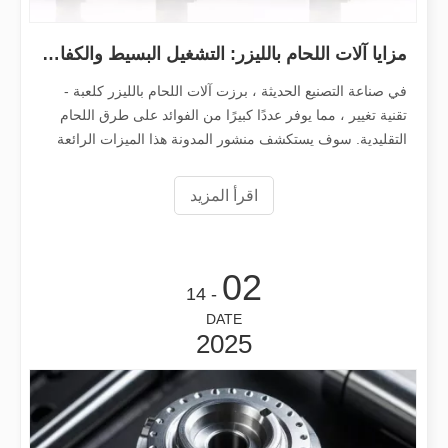
لقد سافر شركاؤنا الدوليون آلاف الأميال لزيارة مصنعنا ومشاهدة سحر تكنولوجيا القطع بالليزر!
لقد سافر شركاؤنا الدوليون آلاف الأميال لزيارة مصنعنا ومشاهدة سحر تكنولوجيا القطع 
مزايا آلات اللحام بالليزر: التشغيل البسيط والكفاءة العالية والدقة
في صناعة التصنيع الحديثة ، برزت آلات اللحام بالليزر كلعبة -
تقنية تغيير ، مما يوفر عددًا كبيرًا من الفوائد على طرق اللحام
التقليدية. سوف يستكشف منشور المدونة هذا الميزات الرائعة
لآلات اللحام بالليزر ، مع التركيز على تشغيلها البسيط ، EFF
العالي
اقرأ المزيد
02
- 14
لقد وصل بناء فريق Leapion Red Leaf Valley إلى نتيجة ناجحة
DATE
بعد القفز من الزحام والضجيج، نبدأ رحلة للاستمتاع بأوراق القيقب. | اختتم حدث بناء فريق Red Leaf Valley في Leapion بنجاح. عندما توقف يوم العمل مؤقتًا، توجه فريق Leapion إلى Red Leaf Valley، حيث انخ
2025