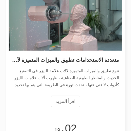
ما هو القطع بالليزر؟ علم الشريحة
ما هو القطع بالليزر؟ علم الشريحة في جوهره، القطع بالليزر هو عملية تصن
متعددة الاستخدامات تطبيق والميزات المتميزة لآلات علامة الليزر
تنوع تطبيق والميزات المتميزة لآلات علامة الليزر في التصنيع
الحديث والمناظر الطبيعية الصناعية ، ظهرت آلات علامات الليزر
كأدوات لا غنى عنها ، تحدث ثورة في الطريقة التي يتم بها تحديد
المنتجات وتحديدها. استخدامهم على نطاق واسع عبر مختلف
الصناعات كاليفورنيا
اقرأ المزيد
إزالة الطلاء بالليزر، عليك اختيار أفضل طريقة لإزالة الطلاء
في مجال معالجة وترميم الأسطح، تعد إزالة الطلاء بالليزر إحدى التقنيات الرا
02
- 19