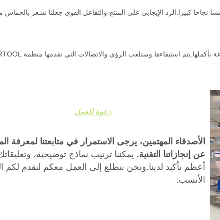
ه المشاركة في معرض INTERTOOL في النمسا نجاحا كبيرا.الرد الإيجابي على المنتج والتفاعل القوي جعلنا نشعر بالحماس
سنواصل تحسين منتجاتنا والابتكار لضمان تلبية توقعات الصناعة بأكملها.يتم ا
دعوة للعمل
الأصدقاء المهتمين، يرجى الاستمرار في متابعتنا لمعرفة الم
عن إنجازاتنا التقنية.
يمكننا ترتيب نماذج توضيحية، وتعليقات
أعظم تأكيد لدينا.ونحن نتطلع إلى العمل معكم لنقدم لكم ا
الأنسب.