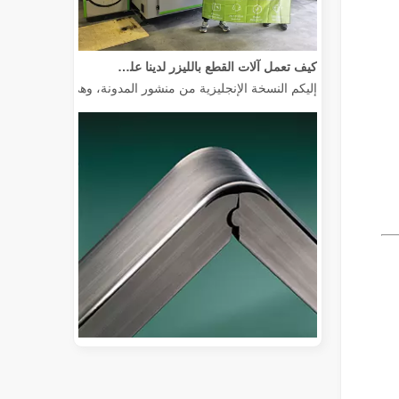
كيف تعمل آلات القطع بالليزر لدينا على تمكين التصنيع المكسيكي
إليكم النسخة الإنجليزية من منشور المدونة، وهي مصممة خصيصًا 
دليل 2026: كيف تُحدث آلات قطع أنابيب الألياف بالليزر ثورة في تصنيع الأنابيب
دليل 2026: كيف تُحدث آلات قطع أنابيب الألياف بالليزر ثورة في تصنيع الأنابيب في عالم تصنيع المعادن سريع التطور، لم تعد الكفاءة والدقة مجرد 'مزايا تنافسية' - بل أصبحت متطلبات البقاء. إذا كانت ورشتك لا تزال تعتمد على النشر التقليدي،