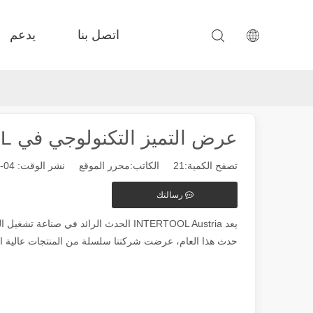
اتصل بنا
يدعم
 F-PL القطع الصلب 
 Fe-ea propexatile Exchange 
 دقة Fe-BS المرفقة 
 FC-BS إنتاج الملف 
عرض التميز التكنولوجي في INTERTOOL النمسا
تصفح الكمية:
21
الكاتب:محرر الموقع نشر الوقت: 04-30-2024 المنشأ:
رسالتك
يعد INTERTOOL Austria الحدث الرائد في
حدث هذا العام، عرضت شركتنا سلسلة من المنتجات عالية الج