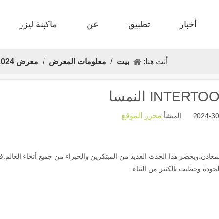
أخبار
تطبيق
عن
ماكينة ليزر
 FB أساسي 
 F-MI MINI 
 إنتاج FC-B الذي تغذي الملف 
 سرير واحد F-BS مغلق 
 الحجم الكبير F-GR 
 F-EA اقتصادية 
أنت هنا:
بيت
/
معلومات المعرض
/
معرض 2024
ال
محرر الموقع
 صناعة تشغيل المعادن.ويحضر هذا الحدث العديد من المبتكرين والخبراء من جميع أنحاء العالم.
ودة وحظيت بالكثير من الثناء.