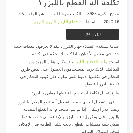
تكلفة آلة القطع بالليزر؟
تصفح الكمية:
8985
الكاتب:مرحبا انت نشر الوقت: 05-
آلة قطع الليزر الليزر الليزر
16-2020 المنشأ:
رسالتك
عندما يستخدم العملاء جهاز الليزر ، فقد لا يعرفون معدات جيدة
جدا. في معظم الأحيان ، إذا كنت لا تتحكم في تكلفة
دليل 2026: كيف تُحدث آلات قطع أنابيب الألياف بالليزر ثورة في تصنيع الأنابيب
آلة القطع بالليزر
استخدام
، فسيكون هناك المزيد من
دليل 2026: كيف تُحدث آلات قطع أنابيب الألياف بالليزر ثورة في تصنيع الأنابيب في عالم تصنيع المعادن سريع التطور، لم تعد الكفاءة والدقة مجرد 'مزايا تنافسية' - بل أصبحت متطلبات البقاء. إذا كانت ورشتك لا تزال تعتمد على النشر التقليدي،
التكاليف. لذلك يريد المستخدمون الحصول على بعض طرق
التحكم في تكلفتها. دعونا نلقي نظرة على كيفية التحكم في
تكلفة الليزر آلة قطع.
طرق تقليل تكلفة استخدام آلة قطع المعادن بالليزر:
1. في التشغيل العادي ، يجب تشغيل آلة قطع المعدن بالليزر
وبعيدا قدر الإمكان. إذا لم يتم استخدام آلة القطع المعدنية
بالليزر ، فإن يمكن إيقاف الليزر. بالإضافة إلى ذلك ، عندما
يمكن تلبية متطلبات القطع ، يجب تقليل الطاقة قدر الإمكان
لتوفير استهلاك الطاقة.