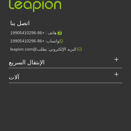
اتصل بنا
هاتف :
19905410296
+86-

واتساب:
+86-19905410296

البريد الإلكتروني:
يطلب@leapion.com

[آلة القطع بالليزر فيديو]
هل جهاز اللحام بالليزر باهظ الثمن؟ كيفية شراء واحدة فعالة من حيث التكلفة؟
كيفية اختيار شريك العمل الخاص بك: آلة القطع بالليزر
في التصنيع والهندسة الحديثة، تعتبر الدقة والكفاءة ذات أهمية قصوى. يبرز ج
الإنتقال السريع
إن قطع المعادن بالليزر هي طريقة دقيقة تستخدم على نطاق واسع
آلات
في تصنيع المعادن. يمك...
مقالات ذات صلة
ما هو قطع الأنبوب بالليزر？
إحداث ثورة في قطع الأنابيب: كيف تقوم آلات قطع الأنابيب بالليزر بتحويل عملية التصنيع
تحليل شامل: كيف يعمل قطع الأنبوب بالليزر؟
إتقان عمل معدن: الدور الأساسي لقواطع الليزر معدن
عشرة أسئلة متكررة حول قطع الأنبوب بالليزر
لماذا يعد القطع بالليزر باستخدام الحاسب الآلي خيارًا أفضل من القطع بالبلازما؟