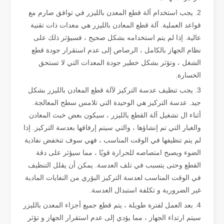
2. يجب استخدام آلة قطع المعدن بالليزر في توافق صارم مع
قواعد العملية. آلة قطع المعادن بالليزر هي معدات ذات تقنية
عالية. إذا لم يتم استخدامه بشكل صحيح ، فسيؤثر ذلك على
ما هو قطع الأنبوب بالليزر？
نظام الجهاز بالكامل ، الرصاص إلى عدم استقرار جودة قطع
يعد قطع الأنابيب بالليزر تقنية أساسية في الصناعة التحويلية سريعة التطور
الشغل ، وتؤثر بشكل خطير جودة المعدات التي لا تستحق
الخسارة.
3. يجب تنظيف عدسة التركيز لآلة قطع المعادن بالليزر بشكل
جيد. عدسة التركيز هي الوحيدة التي تلامس سطح المعالجة.
أثناء ال تشغيل آلة القطع بالليزر ، سيكون بعض خبث المعادن
والغبار التي تم إنشاؤها ، والتي سيتم إرفاقها بعدسة التركيز. إذا
لم يتم تنظيفها في الوقت المناسب ، فهي سوف تنخفض نفاذية
الضوء ويصبح امتصاصه للحرارة قويًا ، مما سيؤثر على دقة
القطع وحتى يتسبب في تلف العدسة. يمكن أن يقلل التنظيف
في الوقت المناسب لعدسة التركيز البؤري من النفايات المادية
غير الضرورية و تكلفة استبدال العدسة.
4. بعد العمل لفترة طويلة ، يتم قطع جميع أجزاء المعدن بالليزر
كيفية اختيار شريك العمل الخاص بك: آلة القطع بالليزر
سيتم ارتداء الجهاز ، مما يؤدي إلى عدم استقرار الجهاز و تؤثر
إن قطع المعادن بالليزر هي طريقة دقيقة تستخدم على نطاق واسع في تصنيع المعا