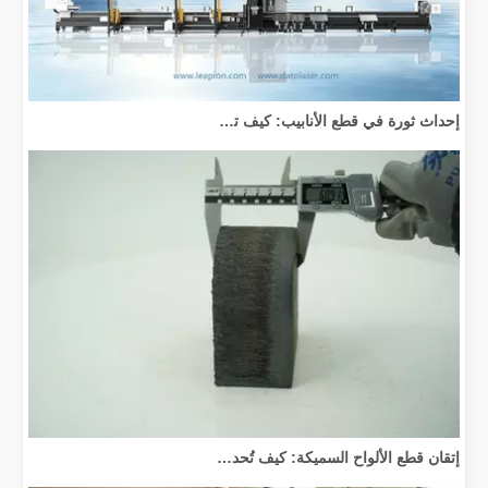
إحداث ثورة في قطع الأنابيب: كيف تقوم آلات قطع الأنابيب بالليزر بتحويل عملية التصنيع
إتقان قطع الألواح السميكة: كيف تُحدث آلات القطع بليزر الألياف ثورة في التصنيع