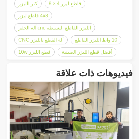
قاطع ليزر 4 × 8
كتر الليزر
4x8 قاطع ليزر
الليزر القاطع البسيطة cnc آلة الحفر
10 واط الليزر القاطع
آلة القطع بالليزر CNC
أفضل قطع الليزر الصينية
قطع الليزر 10w
هل هو خيار جيد؟ ما مدى قوة اللحام بالليزر？
لقد أحدث اللحام بالليزر ثورة في التصنيع الحديث بفضل دقته وكفاءته الفائقة. توفر
فيديوهات ذات علاقة