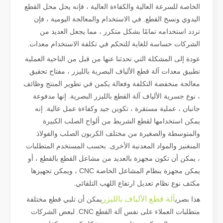
الخاصة للسرعة العالية والكفاءة العالية ، فإنه يحل محل القطع
اليدوي ونسخ القطع. في الاستخدام والمعالجة اليومية ، فإن
تردد استخدامه تمامًا بشكل متكرر ، مما يجعل العديد من
ما هو قطع الأنبوب بالليزر？
الشركات حساسة للغاية للتحكم في تكلفة الاستخدام معدات.
يعد قطع الأنابيب بالليزر تقنية أساسية في الصناعة التحويلية سريعة التطور
عودة إلى المشكلة التي تحدثنا عنها من قبل من الناحية العملية
تطبيق معدات آلة قطع الألياف البصرية بالليزر ، مفتاح تحقيق
معالجة منخفضة التكلفة وفعالة يكمن في تطوير المنتج وظائف
، نوع جسرية الألياف آلة القطع بالليزر البصرية. إنها مدفوعة
جانبان ، عملية مستقرة ، تكوين جيد وكفاءة عمل عالية. إنه
يمكن استخدامها لقطع الشريط من ألواح الصلب الكبيرة
والمتوسطة والصغيرة من مختلف الكربون الصلب والفولاذ
المنغنيز والمواد المعدنية الأخرى. بحسب المستخدم المتطلبات
، يمكن أن تكون مجهزة بالعديد من مشاعل القطع بالقطع ، أو
يمكن مجهزة بنظام المشاعل الخاصة CNC ، ويمكن تجهيزها
مكثف نوع نظام تعديل ارتفاع اللهب التلقائي.
آلة قطع الألياف بالليزر
هذا بصري
يمكن أن تلبي قطع مختلفة
كيفية اختيار شريك العمل الخاص بك: آلة القطع بالليزر
متطلبات العملاء على نفس آلة القطع CNC. لبعض الشركات
إن قطع المعادن بالليزر هي طريقة دقيقة تستخدم على نطاق واسع في تصنيع المعا