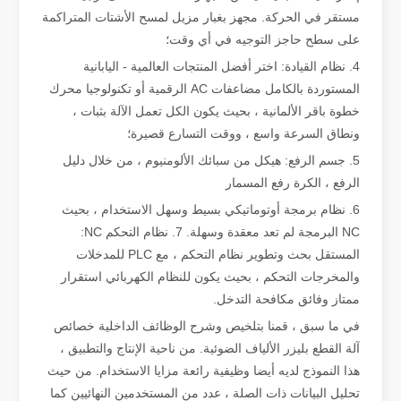
مستقر في الحركة. مجهز بغبار مزيل لمسح الأشتات المتراكمة
على سطح حاجز التوجيه في أي وقت؛
4. نظام القيادة: اختر أفضل المنتجات العالمية - اليابانية
المستوردة بالكامل مضاعفات AC الرقمية أو تكنولوجيا محرك
خطوة باقر الألمانية ، بحيث يكون الكل تعمل الآلة بثبات ،
ونطاق السرعة واسع ، ووقت التسارع قصيرة؛
5. جسم الرفع: هيكل من سبائك الألومنيوم ، من خلال دليل
هل هو خيار جيد؟ ما مدى قوة اللحام بالليزر？
الرفع ، الكرة رفع المسمار
لقد أحدث اللحام بالليزر ثورة في التصنيع الحديث بفضل دقته وكفاءته الفائقة. توفر
6. نظام برمجة أوتوماتيكي بسيط وسهل الاستخدام ، بحيث
NC البرمجة لم تعد معقدة وسهلة. 7. نظام التحكم NC:
المستقل بحث وتطوير نظام التحكم ، مع PLC للمدخلات
والمخرجات التحكم ، بحيث يكون للنظام الكهربائي استقرار
ممتاز وفائق مكافحة التدخل.
في ما سبق ، قمنا بتلخيص وشرح الوظائف الداخلية خصائص
آلة القطع بليزر الألياف الضوئية. من ناحية الإنتاج والتطبيق ،
هذا النموذج لديه أيضا وظيفية رائعة مزايا الاستخدام. من حيث
تحليل البيانات ذات الصلة ، عدد من المستخدمين النهائيين كما