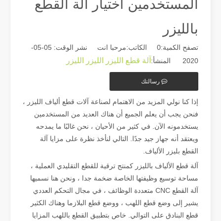
المستخدمين اختيار آلة القطع
بالليزر
تصفح الكمية:
0
الكاتب:مرحبا انت نشر الوقت: 05-05-
آلة قطع الليزر الليزر الليزر
2020 المنشأ:
رسالتك
دليل 2026: كيف تُحدث آلات قطع أنابيب الألياف بالليزر ثورة في تصنيع الأنابيب
إذا كنا نولي المزيد من الاهتمام لصناعة آلات قطع ألياف الليزر ،
دليل 2026: كيف تُحدث آلات قطع أنابيب الألياف بالليزر ثورة في تصنيع الأنابيب في عالم تصنيع المعادن سريع التطور، لم تعد الكفاءة والدقة مجرد 'مزايا تنافسية' - بل أصبحت متطلبات البقاء. إذا كانت ورشتك لا تزال تعتمد على النشر التقليدي،
فنحن يجب أن يعلم الجميع أن هناك العديد من المستخدمين
يستخدمونه الآن. في كثير من الأحيان ، نحن غالبًا ما يمدحه
ويعتقد أنه جهاز جيد جدًا. التالي لنأخذ نظرة على مزايا آلة
القطع بليزر الألياف.
آلة قطع الألياف بالليزر كمنتج ترقية للقطع التقليدي العملية ،
مساحة توسيع وظيفتها الخاصة ضخمة جدا ، ونحن هنا نسميها
آلة القطع CNC متعددة الوظائف ، في مجال التحكم العددي
يشير إلى وضع قطع اللهب ، ووضع قطع البلازما وهناك الكثير
قطع البنادق على التوالي. خاص بتطبيق القطع باللهب المزايا