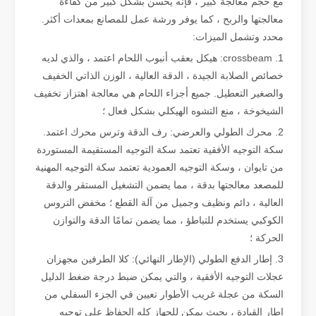
مع حجم معالجة كبير ، فإنه يحسن بشكل كبير من كفاءة
معالجتها والربح ، كما يوفر ورشة عمل للمصانع بمعدات أكثر.
محدد وتشمل الميزات:
1. crossbeam: هيكل بعقب أنبوب اللحام اعتمد ، والذي لديه
خصائص الصلابة الجيدة ، الدقة العالية ، الوزن الذاتي الخفيف
والصغير التعطيل. جميع أجزاء اللحام هي معالجة اهتزاز تخفيف
الشيخوخة ، منع التشوه الهيكلي بشكل فعال ؛
2. محرك الطولي والعرضي: رف الدقة وترس محرك اعتمد.
سكة التوجيه الأفقية تعتمد سكة التوجيه المستقيمة المستوردة
من تايوان ، وسكة التوجيه العمودية تعتمد سكة التوجيه المهنية
للمصعد معالجتها بدقة ، مما يضمن التشغيل المستقر والدقة
العالية ، دائم ونظيف وجميل من آلة القطع ؛ مخفض التروس
يعد قطع الصفائح المعدنية بالليزر طريقة قطع مستخدمة على نطاق واسع.
الكوكبي يستخدم للتباطؤ ، مما يضمن تمامًا الدقة والتوازن
يعد قطع الصفائح المعدنية بالليزر طريقة قطع مستخدمة على نطاق واسع. وهي
الحركة ؛
3. إطار الدفع الطولي (الإطار النهائي): كلا الطرفين مجهزان
عجلات التوجيه الأفقية ، والتي يمكن ضبط درجة ضغط الدليل
السكة من عجلة غريب الأطوار تعيين في الجزء السفلي من
إطار القيادة ، بحيث يمكن للجهاز كله الحفاظ على توجيه