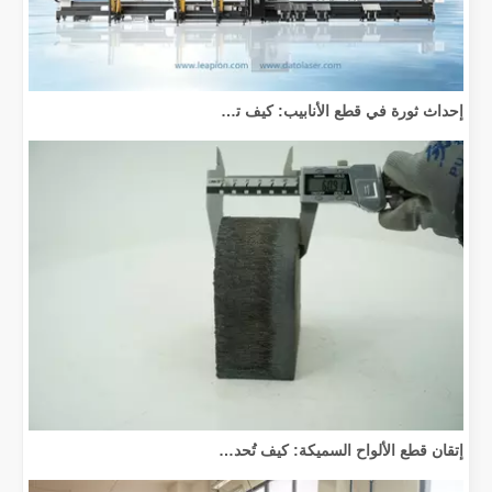
إحداث ثورة في قطع الأنابيب: كيف تقوم آلات قطع الأنابيب بالليزر بتحويل عملية التصنيع
إتقان قطع الألواح السميكة: كيف تُحدث آلات القطع بليزر الألياف ثورة في التصنيع