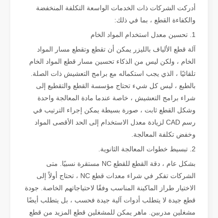
أدركت الشركات ذات الخدمات الواسعة التكلفة المنخفضة
والكفاءة القطع ، بما في ذلك:
ما هو القطع بالليزر؟ علم الشريحة
1. تحسين معدل استخدام المواد الخام
ما هو القطع بالليزر؟ علم الشريحة في جوهره، القطع بالليزر هو عملية تصن
آلة قطع الألياف بالليزر يمكن أن تقطع وتقطع مسار المواد
الخام ، ولكن ليس من الذكاء تحسين مسار قطع المواد الخام
تلقائيًا ، الذي يجب استكماله مع برامج التعشيش ذات الصلة.
بالطبع ، ليس كل شيء تحتاج مؤسسة القطع والتقطيع إلى
شراء برامج التعشيش ، خاصة عندما مادة المعالجة واحدة
وشكل القطع ثابت ، صورة بسيطة يمكن إجراء الترتيب في
رسم CAD لزيادة معدل الاستخدام إلى الحد الأقصى المواد
وخفض تكلفة المعالجة.
2. تبسيط خطوات المعالجة الثانوية.
بشكل عام ، دقة القطع للقطع NC مستقرة نسبيًا. متى
الشركات تفكر في شراء معدات قطع NC ، تحتاج أولاً إلى
الاختيار طراز الماكينة المناسب وفقًا لاحتياجاتهم الخاصة. جودة
إزالة الطلاء بالليزر، عليك اختيار أفضل طريقة لإزالة الطلاء
قطع جيدة لا يتطلب أدوات آلية جيدة فحسب ، بل يتطلب أيضًا
في مجال معالجة وترميم الأسطح، تعد إزالة الطلاء بالليزر إحدى التقنيات الرا
مشغلين مدربين. ماهر يمكن للمشغلين قطع المزيد من قطع