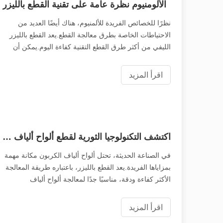
الألومنيوم نظرة عامة على تقنية القطع بالليزر
نظرًا للخصائص الفريدة للألمنيوم، هناك أيضًا العديد من
الاحتياطات الخاصة بطرق معالجة القطع.يعد القطع بالليزر
الليفي من أكثر طرق القطع التقنية كفاءة اليوم.يمكن أن
يكون للقطع بالليزر الألومنيوم تأثير اذهب أيضًا.ستساعدك
هذه المقالة على الحصول على فهم عميق لهذا من خلال
اقرأ المزيد
اكتشف التكنولوجيا الثورية لقطع ألواح ألياف الكربون بالليزر
في الصناعة الحديثة، تحتل ألواح ألياف الكربون مكانة مهمة
بمزاياها الفريدة.يعد القطع بالليزر، باعتباره طريقة المعالجة
الأكثر كفاءة ودقة، مناسبًا جدًا لمعالجة ألواح ألياف
الكربون.سوف تستكشف هذه المقالة المبادئ واحتياطات
التشغيل والمزايا
اقرأ المزيد