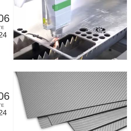
06
TE
24
06
TE
24