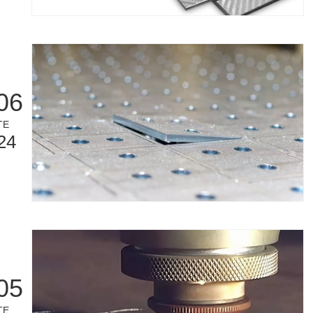
06
TE
24
05
TE