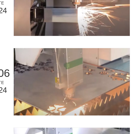
TE
24
06
TE
24