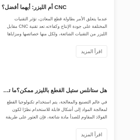
CNC أم الليزر: أيهما أفضل؟
عندما يتعلق الأمر بطاولة قطع المعادن، تؤثر التقنيات
المختلفة على جودة الإنتاج وكفاءته.تعد تقنية CNC مقابل
الليزر من التقنيات الشائعة، ولكل منها خصائصها ومزاياها
الخاصة.ستقارن هذه المقالة بين التقنيتين لمساعدتك في
الحصول على فهم أعمق
اقرأ المزيد
هل ستانلس ستيل القطع بالليزر ممكن؟ما تحتاج إلى معرفته؟
في عالم التصنيع والمعالجة، يتم استخدام تكنولوجيا القطع
لمعالجة المواد إلى أشكال قابلة للاستخدام.نظرًا لكون
الفولاذ المقاوم للصدأ مادة شائعة، فإن العثور على طريقة
القطع الأكثر فعالية هو المفتاح.ومن بين هذه الطرق، يتميز
القطع بالليزر بالدقة والكفاءة وتعدد الاستخدامات
اقرأ المزيد