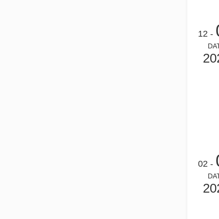
يعد قطع الأنابيب بالليزر تقنية أساسية في الصناعة التحويلية س
- 12
DA
20
كيفية اختيار شريك العمل الخاص بك: آلة القطع بالليزر
إن قطع المعادن بالليزر هي طريقة دقيقة تستخدم على نطاق واسع في
- 02
DA
20