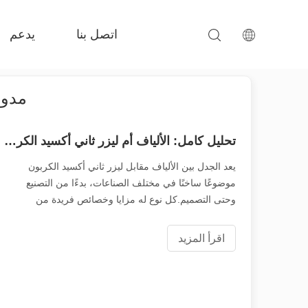
اتصل بنا
يدعم
 F-PL القطع الصلب 
 Fe-ea propexatile Exchange 
 دقة Fe-BS المرفقة 
 FC-BS إنتاج الملف 
مدون
تحليل كامل: الألياف أم ليزر ثاني أكسيد الكربون، أيهما أفضل بالنسبة لك؟
يعد الجدل بين الألياف مقابل ليزر ثاني أكسيد الكربون
موضوعًا ساخنًا في مختلف الصناعات، بدءًا من التصنيع
وحتى التصميم.كل نوع له مزايا وخصائص فريدة من
نوعها.من المهم أن نفهم اختلافاتهم قبل اتخاذ القرار.ستوفر
هذه المقالة مقارنة واضحة ومهنية للألياف
اقرأ المزيد