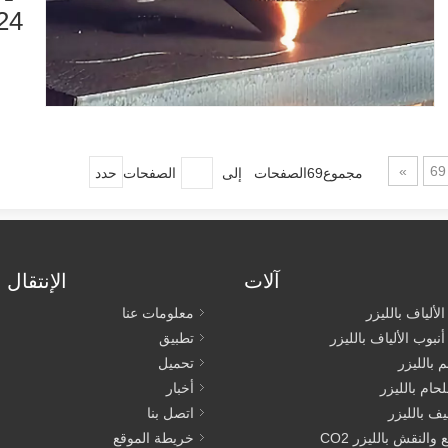
24
»
69
مجموع69الصفحات إلى
الصفحات
حدد
آلات
الإنتقال 
لألياف بالليزر
معلومات عنا
نبوب الألياف بالليزر
تطبيق
 بالليزر
تحميل
لحام بالليزر
أخبار
يف بالليزر
اتصل بنا
 والنقش بالليزر CO2
خريطة الموقع