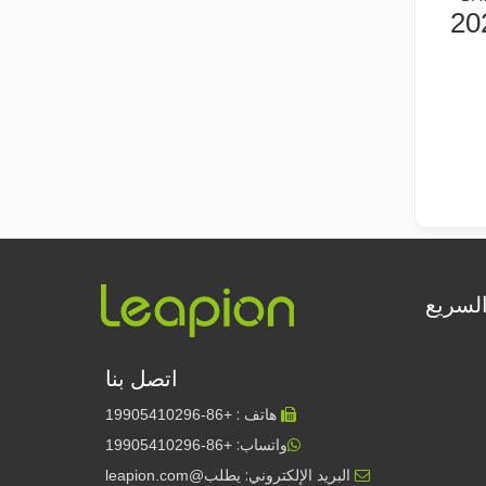
20
ما هو القطع بالليزر؟ علم الشريحة
ما هو القطع بالليزر؟ علم الشريحة في جوهره، القطع بالليزر ه
السريع
إزالة الطلاء بالليزر، عليك اختيار أفضل طريقة لإزالة الطلاء
اتصل بنا
في مجال معالجة وترميم الأسطح، تعد إزالة الطلاء بالليزر إحدى ا
هاتف :
19905410296
+86-

واتساب:
+86-19905410296

البريد الإلكتروني:
يطلب@leapion.com
