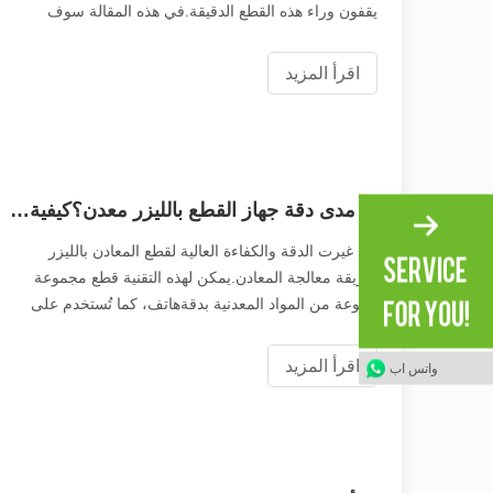
يقفون وراء هذه القطع الدقيقة.في هذه المقالة سوف
نستكشف الأسباب الكامنة وراء ذلك ولماذا هم قادرون على
تحويل الصناعات التي تعتمد على التصنيع الدقيق
اقرأ المزيد
للأنابيب.المبادئ الأساسية لليزر
ما مدى دقة جهاز القطع بالليزر معدن؟كيفية الحفاظ عليه؟
لقد غيرت الدقة والكفاءة العالية لقطع المعادن بالليزر
طريقة معالجة المعادن.يمكن لهذه التقنية قطع مجموعة
متنوعة من المواد المعدنية بدقةهاتف، كما تُستخدم على
نطاق واسع في العديد من الصناعات.ستقدم هذه المقالة
مبدأ عمل آلات القطع بليزر الألياف وكيفية تحقيقها
اقرأ المزيد
واتس اب