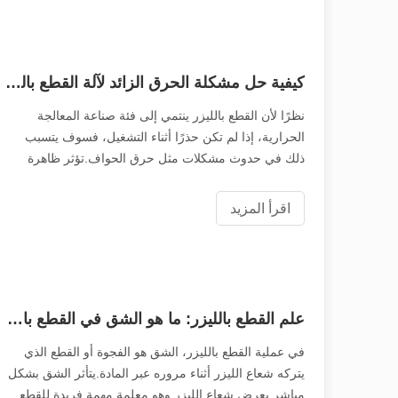
كيفية حل مشكلة الحرق الزائد لآلة القطع بالليزر معدن？
نظرًا لأن القطع بالليزر ينتمي إلى فئة صناعة المعالجة
الحرارية، إذا لم تكن حذرًا أثناء التشغيل، فسوف يتسبب
ذلك في حدوث مشكلات مثل حرق الحواف.تؤثر ظاهرة
الحرق الزائد لآلة قطع المعادن بالليزر بشكل خطير على
جودة القطع وكفاءة استخدام المواد.فقط عن طريق سولفي
اقرأ المزيد
علم القطع بالليزر: ما هو الشق في القطع بالليزر？
في عملية القطع بالليزر، الشق هو الفجوة أو القطع الذي
يتركه شعاع الليزر أثناء مروره عبر المادة.يتأثر الشق بشكل
مباشر بعرض شعاع الليزر وهو معلمة مهمة فريدة للقطع